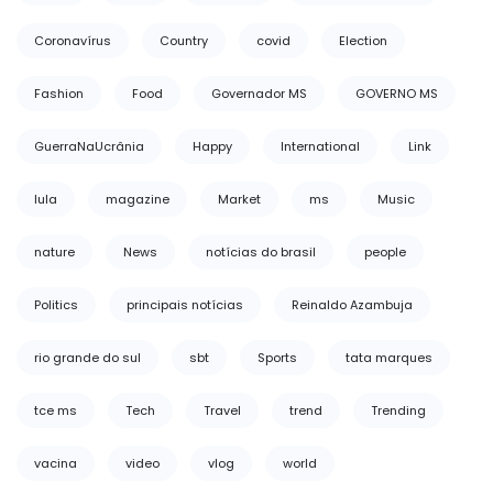
Coronavírus
Country
covid
Election
Fashion
Food
Governador MS
GOVERNO MS
GuerraNaUcrânia
Happy
International
Link
lula
magazine
Market
ms
Music
nature
News
notícias do brasil
people
Politics
principais notícias
Reinaldo Azambuja
rio grande do sul
sbt
Sports
tata marques
tce ms
Tech
Travel
trend
Trending
vacina
video
vlog
world