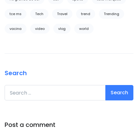
tce ms
Tech
Travel
trend
Trending
vacina
video
vlog
world
Search
Search for:
Post a comment