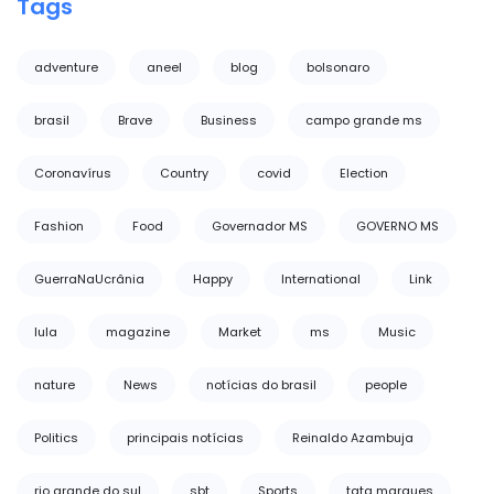
Tags
adventure
aneel
blog
bolsonaro
brasil
Brave
Business
campo grande ms
Coronavírus
Country
covid
Election
Fashion
Food
Governador MS
GOVERNO MS
GuerraNaUcrânia
Happy
International
Link
lula
magazine
Market
ms
Music
nature
News
notícias do brasil
people
Politics
principais notícias
Reinaldo Azambuja
rio grande do sul
sbt
Sports
tata marques