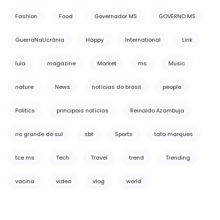
Fashion
Food
Governador MS
GOVERNO MS
GuerraNaUcrânia
Happy
International
Link
lula
magazine
Market
ms
Music
nature
News
notícias do brasil
people
Politics
principais notícias
Reinaldo Azambuja
rio grande do sul
sbt
Sports
tata marques
tce ms
Tech
Travel
trend
Trending
vacina
video
vlog
world