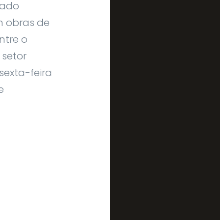
tado
m obras de
ntre o
 setor
sexta-feira
e