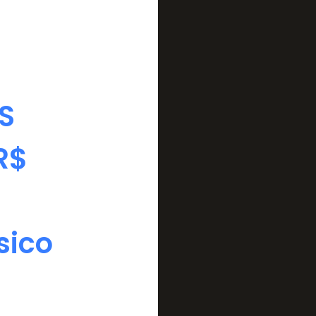
S
R$
sico