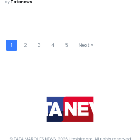
by
Tatanews
1
2
3
4
5
Next »
© TATA MARQUES NEWS. 2026 Htmlstream. All rights reserved