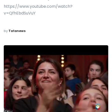
https://www.youtube.com/watch?
v=QfhEbdSuVuY
by
Tatanews