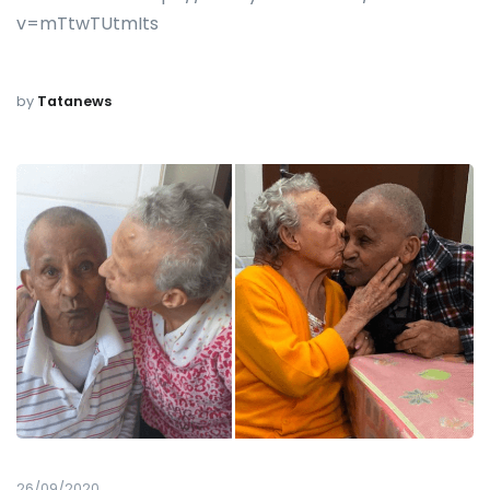
v=mTtwTUtmIts
by
Tatanews
26/09/2020