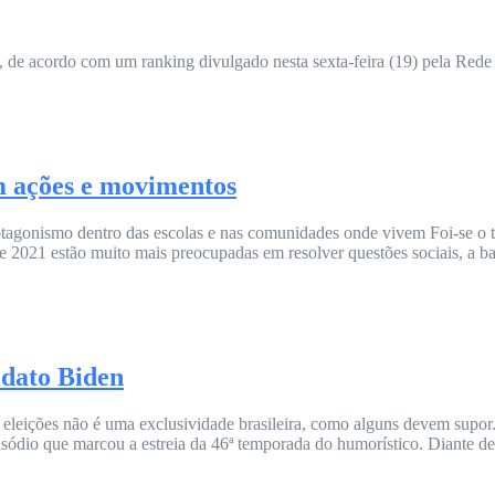
o, de acordo com um ranking divulgado nesta sexta-feira (19) pela Red
m ações e movimentos
agonismo dentro das escolas e nas comunidades onde vivem Foi-se o tem
e 2021 estão muito mais preocupadas em resolver questões sociais, a b
idato Biden
eições não é uma exclusividade brasileira, como alguns devem supor. 
episódio que marcou a estreia da 46ª temporada do humorístico. Diante