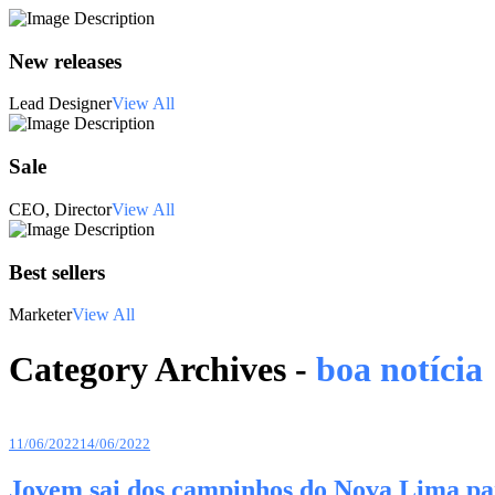
New releases
Lead Designer
View All
Sale
CEO, Director
View All
Best sellers
Marketer
View All
Category Archives -
boa notícia
11/06/2022
14/06/2022
Jovem sai dos campinhos do Nova Lima par