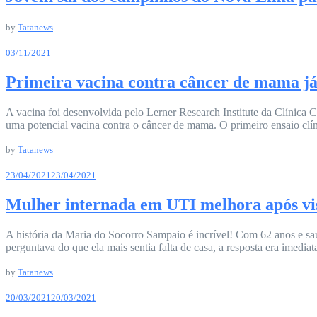
by
Tatanews
03/11/2021
Primeira vacina contra câncer de mama já
A vacina foi desenvolvida pelo Lerner Research Institute da Clínica 
uma potencial vacina contra o câncer de mama. O primeiro ensaio clí
by
Tatanews
23/04/2021
23/04/2021
Mulher internada em UTI melhora após vis
A história da Maria do Socorro Sampaio é incrível! Com 62 anos e sa
perguntava do que ela mais sentia falta de casa, a resposta era imedia
by
Tatanews
20/03/2021
20/03/2021