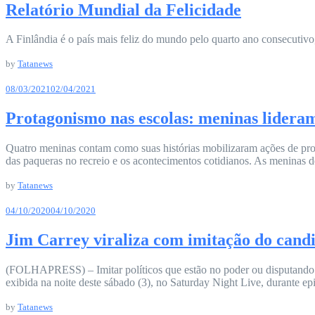
Relatório Mundial da Felicidade
A Finlândia é o país mais feliz do mundo pelo quarto ano consecutiv
by
Tatanews
08/03/2021
02/04/2021
Protagonismo nas escolas: meninas lidera
Quatro meninas contam como suas histórias mobilizaram ações de prot
das paqueras no recreio e os acontecimentos cotidianos. As meninas d
by
Tatanews
04/10/2020
04/10/2020
Jim Carrey viraliza com imitação do cand
(FOLHAPRESS) – Imitar políticos que estão no poder ou disputando el
exibida na noite deste sábado (3), no Saturday Night Live, durante 
by
Tatanews