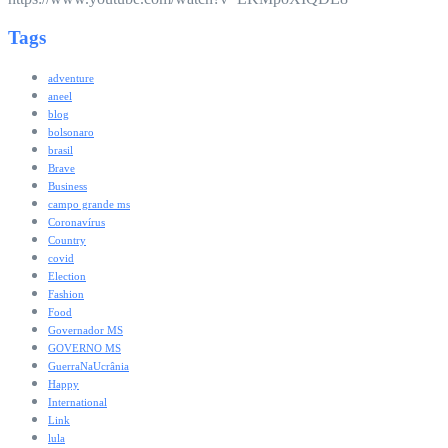
Tags
adventure
aneel
blog
bolsonaro
brasil
Brave
Business
campo grande ms
Coronavírus
Country
covid
Election
Fashion
Food
Governador MS
GOVERNO MS
GuerraNaUcrânia
Happy
International
Link
lula