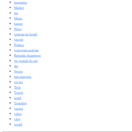
magazine
Market
ms
Music
nature
News
notícias do brasil
people
Politics
principais notícias
Reinaldo Azambuja
rio grande do sul
sbt
Sports
tata marques
tce ms
Tech
Travel
trend
Trending
vacina
video
vlog
world