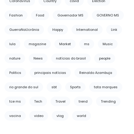
Coronavírus
Country
covid
Election
Fashion
Food
Governador MS
GOVERNO MS
GuerraNaUcrânia
Happy
International
Link
lula
magazine
Market
ms
Music
nature
News
notícias do brasil
people
Politics
principais notícias
Reinaldo Azambuja
rio grande do sul
sbt
Sports
tata marques
tce ms
Tech
Travel
trend
Trending
vacina
video
vlog
world