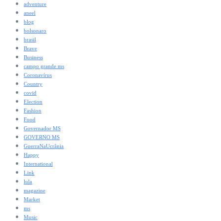
adventure
aneel
blog
bolsonaro
brasil
Brave
Business
campo grande ms
Coronavírus
Country
covid
Election
Fashion
Food
Governador MS
GOVERNO MS
GuerraNaUcrânia
Happy
International
Link
lula
magazine
Market
ms
Music