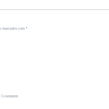
ão marcados com
*
e I comment.