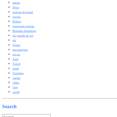
nature
News
notícias do brasil
people
Politics
principais notícias
Reinaldo Azambuja
rio grande do sul
sbt
Sports
tata marques
tce ms
Tech
Travel
trend
Trending
vacina
video
vlog
world
Search
Search