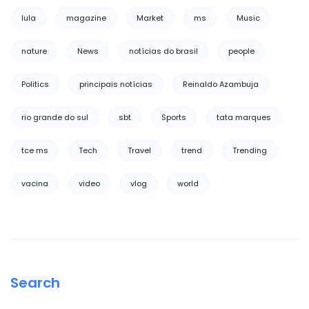
lula
magazine
Market
ms
Music
nature
News
notícias do brasil
people
Politics
principais notícias
Reinaldo Azambuja
rio grande do sul
sbt
Sports
tata marques
tce ms
Tech
Travel
trend
Trending
vacina
video
vlog
world
Search