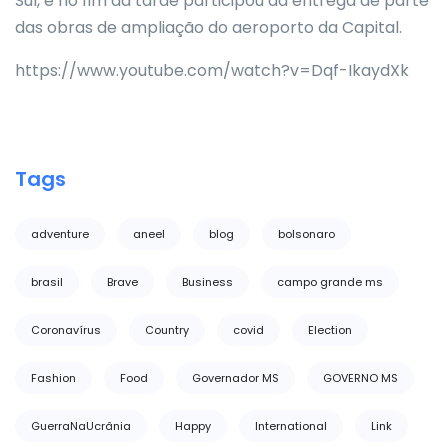
Sul, e no fim da tarde participou da entrega de parte
das obras de ampliação do aeroporto da Capital.
https://www.youtube.com/watch?v=Dqf-IkaydXk
Tags
adventure
aneel
blog
bolsonaro
brasil
Brave
Business
campo grande ms
Coronavírus
Country
covid
Election
Fashion
Food
Governador MS
GOVERNO MS
GuerraNaUcrânia
Happy
International
Link