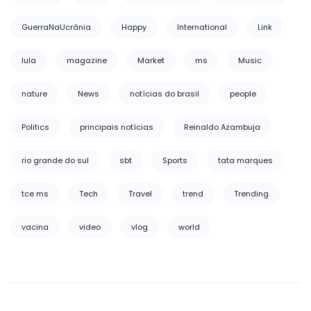
GuerraNaUcrânia
Happy
International
Link
lula
magazine
Market
ms
Music
nature
News
notícias do brasil
people
Politics
principais notícias
Reinaldo Azambuja
rio grande do sul
sbt
Sports
tata marques
tce ms
Tech
Travel
trend
Trending
vacina
video
vlog
world