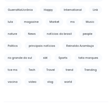
GuerraNaUcrânia
Happy
International
Link
lula
magazine
Market
ms
Music
nature
News
notícias do brasil
people
Politics
principais notícias
Reinaldo Azambuja
rio grande do sul
sbt
Sports
tata marques
tce ms
Tech
Travel
trend
Trending
vacina
video
vlog
world