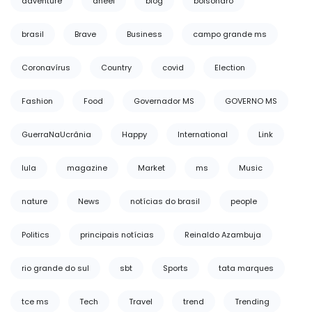
adventure
aneel
blog
bolsonaro
brasil
Brave
Business
campo grande ms
Coronavírus
Country
covid
Election
Fashion
Food
Governador MS
GOVERNO MS
GuerraNaUcrânia
Happy
International
Link
lula
magazine
Market
ms
Music
nature
News
notícias do brasil
people
Politics
principais notícias
Reinaldo Azambuja
rio grande do sul
sbt
Sports
tata marques
tce ms
Tech
Travel
trend
Trending