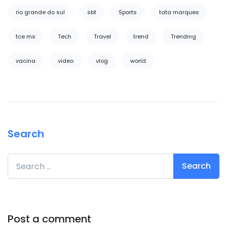
rio grande do sul
sbt
Sports
tata marques
tce ms
Tech
Travel
trend
Trending
vacina
video
vlog
world
Search
Search for:
Post a comment