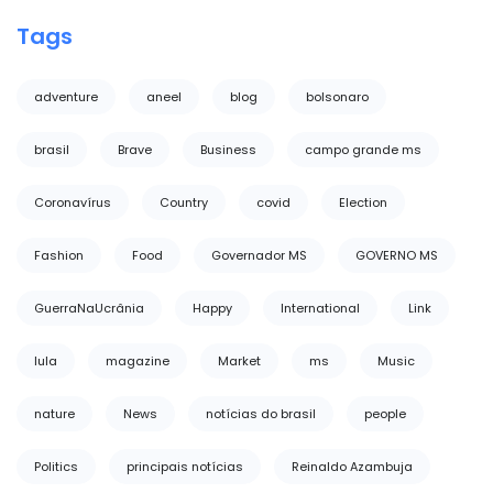
Tags
adventure
aneel
blog
bolsonaro
brasil
Brave
Business
campo grande ms
Coronavírus
Country
covid
Election
Fashion
Food
Governador MS
GOVERNO MS
GuerraNaUcrânia
Happy
International
Link
lula
magazine
Market
ms
Music
nature
News
notícias do brasil
people
Politics
principais notícias
Reinaldo Azambuja