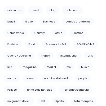
adventure
aneel
blog
bolsonaro
brasil
Brave
Business
campo grande ms
Coronavírus
Country
covid
Election
Fashion
Food
Governador MS
GOVERNO MS
GuerraNaUcrânia
Happy
International
Link
lula
magazine
Market
ms
Music
nature
News
notícias do brasil
people
Politics
principais notícias
Reinaldo Azambuja
rio grande do sul
sbt
Sports
tata marques