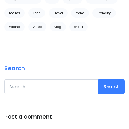
tce ms
Tech
Travel
trend
Trending
vacina
video
vlog
world
Search
Search for:
Post a comment