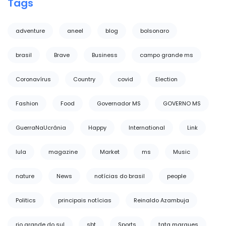
Tags
adventure
aneel
blog
bolsonaro
brasil
Brave
Business
campo grande ms
Coronavírus
Country
covid
Election
Fashion
Food
Governador MS
GOVERNO MS
GuerraNaUcrânia
Happy
International
Link
lula
magazine
Market
ms
Music
nature
News
notícias do brasil
people
Politics
principais notícias
Reinaldo Azambuja
rio grande do sul
sbt
Sports
tata marques