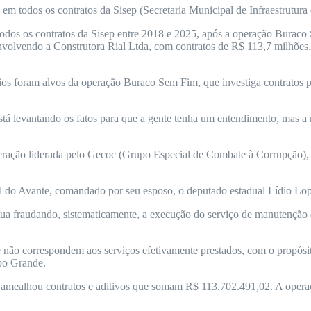
m todos os contratos da Sisep (Secretaria Municipal de Infraestrutura
dos os contratos da Sisep entre 2018 e 2025, após a operação Buraco 
envolvendo a Construtora Rial Ltda, com contratos de R$ 113,7 milhões
sários foram alvos da operação Buraco Sem Fim, que investiga contrato
á levantando os fatos para que a gente tenha um entendimento, mas a no
 operação liderada pelo Gecoc (Grupo Especial de Combate à Corrupção
dual do Avante, comandado por seu esposo, o deputado estadual Lídio 
atua fraudando, sistematicamente, a execução do serviço de manutenção
ão correspondem aos serviços efetivamente prestados, com o propósito 
po Grande.
a amealhou contratos e aditivos que somam R$ 113.702.491,02. A oper