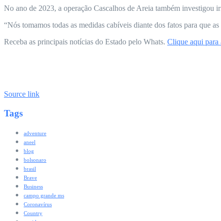
No ano de 2023, a operação Cascalhos de Areia também investigou irre
“Nós tomamos todas as medidas cabíveis diante dos fatos para que a
Receba as principais notícias do Estado pelo Whats.
Clique aqui para
Source link
Tags
adventure
aneel
blog
bolsonaro
brasil
Brave
Business
campo grande ms
Coronavírus
Country