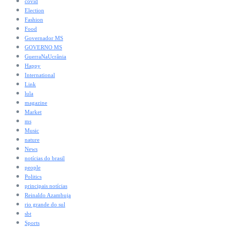
covid
Election
Fashion
Food
Governador MS
GOVERNO MS
GuerraNaUcrânia
Happy
International
Link
lula
magazine
Market
ms
Music
nature
News
notícias do brasil
people
Politics
principais notícias
Reinaldo Azambuja
rio grande do sul
sbt
Sports