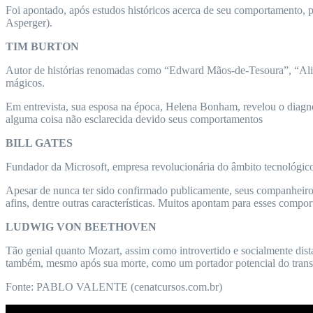
Foi apontado, após estudos históricos acerca de seu comportamento, 
Asperger).
TIM BURTON
Autor de histórias renomadas como “Edward Mãos-de-Tesoura”, “Alic
mágicos.
Em entrevista, sua esposa na época, Helena Bonham, revelou o diagnós
alguma coisa não esclarecida devido seus comportamentos
BILL GATES
Fundador da Microsoft, empresa revolucionária do âmbito tecnológico
Apesar de nunca ter sido confirmado publicamente, seus companheiros r
afins, dentre outras características. Muitos apontam para esses compo
LUDWIG VON BEETHOVEN
Tão genial quanto Mozart, assim como introvertido e socialmente dist
também, mesmo após sua morte, como um portador potencial do transt
Fonte: PABLO VALENTE (cenatcursos.com.br)