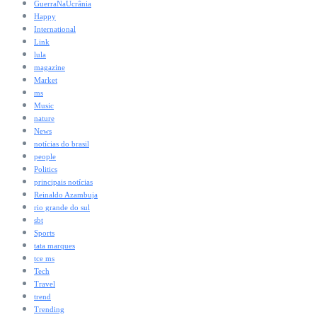
GuerraNaUcrânia
Happy
International
Link
lula
magazine
Market
ms
Music
nature
News
notícias do brasil
people
Politics
principais notícias
Reinaldo Azambuja
rio grande do sul
sbt
Sports
tata marques
tce ms
Tech
Travel
trend
Trending