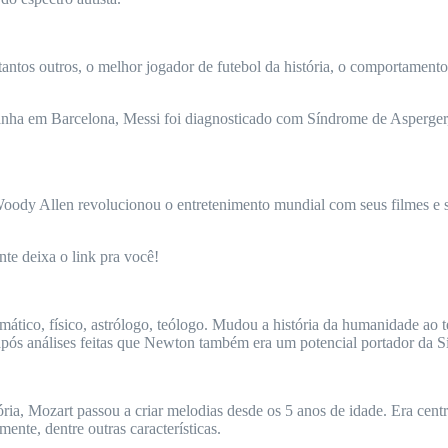
tos outros, o melhor jogador de futebol da história, o comportamento r
ganha em Barcelona, Messi foi diagnosticado com Síndrome de Asperge
isas, Woody Allen revolucionou o entretenimento mundial com seus filme
te deixa o link pra você!
ático, físico, astrólogo, teólogo. Mudou a história da humanidade ao te
pós análises feitas que Newton também era um potencial portador da 
ia, Mozart passou a criar melodias desde os 5 anos de idade. Era cent
ente, dentre outras características.