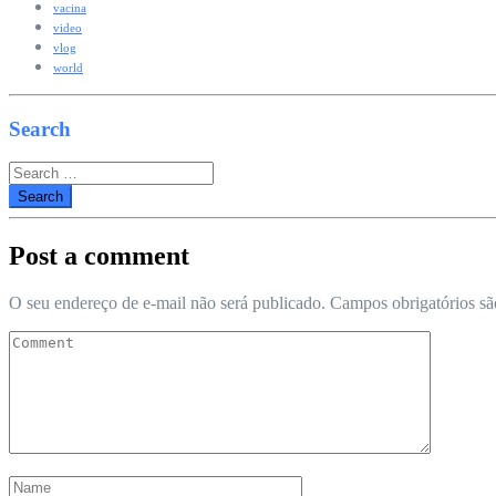
vacina
video
vlog
world
Search
Search
for:
Post a comment
O seu endereço de e-mail não será publicado.
Campos obrigatórios s