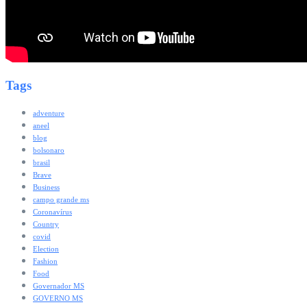
Tags
adventure
aneel
blog
bolsonaro
brasil
Brave
Business
campo grande ms
Coronavírus
Country
covid
Election
Fashion
Food
Governador MS
GOVERNO MS