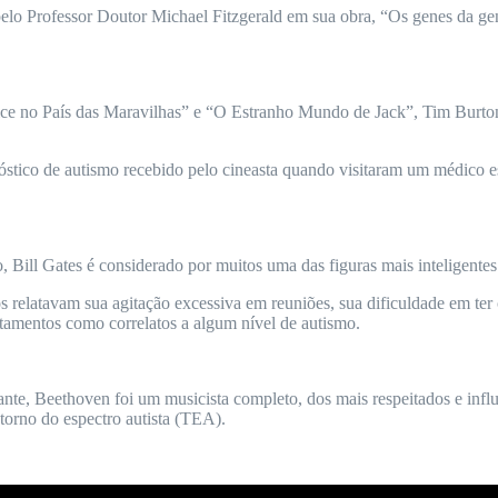
pelo Professor Doutor Michael Fitzgerald em sua obra, “Os genes da ge
e no País das Maravilhas” e “O Estranho Mundo de Jack”, Tim Burton c
tico de autismo recebido pelo cineasta quando visitaram um médico esp
, Bill Gates é considerado por muitos uma das figuras mais inteligen
elatavam sua agitação excessiva em reuniões, sua dificuldade em ter co
rtamentos como correlatos a algum nível de autismo.
ante, Beethoven foi um musicista completo, dos mais respeitados e inf
orno do espectro autista (TEA).