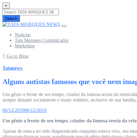
×
Search
Noticias
Tata Marques Comunicador
Marketing
Go to Blog
Tatanews
Alguns autistas famosos que você nem ima
Um gênio a frente de seu tempo, criador da famosa teoria da relativid
sempre distante socialmente e muito solitário, inclusive de sua famíli
06/12/2019
06/12/2019
Um gênio a frente de seu tempo, criador da famosa teoria da relati
Apesar de nunca ter sido diagnosticado enquanto estava vivo, seu modo
afirmaram diversas vezes acreditarem que tal gênio tinha traços claros 