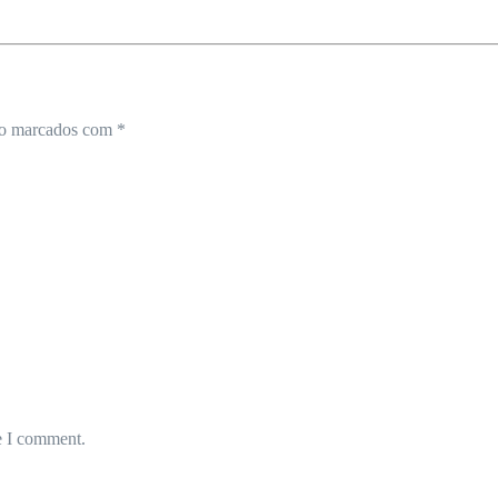
ão marcados com
*
e I comment.