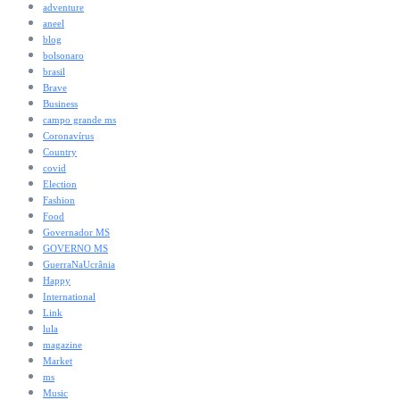
adventure
aneel
blog
bolsonaro
brasil
Brave
Business
campo grande ms
Coronavírus
Country
covid
Election
Fashion
Food
Governador MS
GOVERNO MS
GuerraNaUcrânia
Happy
International
Link
lula
magazine
Market
ms
Music