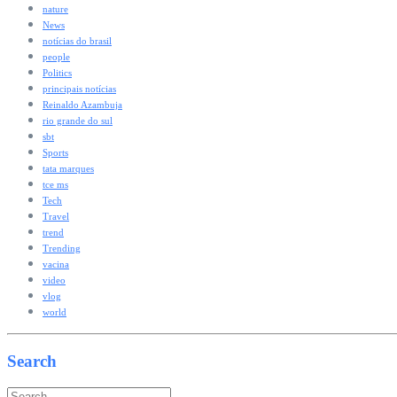
nature
News
notícias do brasil
people
Politics
principais notícias
Reinaldo Azambuja
rio grande do sul
sbt
Sports
tata marques
tce ms
Tech
Travel
trend
Trending
vacina
video
vlog
world
Search
Search