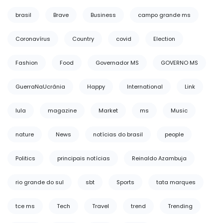
brasil
Brave
Business
campo grande ms
Coronavírus
Country
covid
Election
Fashion
Food
Governador MS
GOVERNO MS
GuerraNaUcrânia
Happy
International
Link
lula
magazine
Market
ms
Music
nature
News
notícias do brasil
people
Politics
principais notícias
Reinaldo Azambuja
rio grande do sul
sbt
Sports
tata marques
tce ms
Tech
Travel
trend
Trending