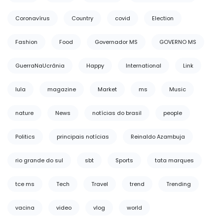
Coronavírus
Country
covid
Election
Fashion
Food
Governador MS
GOVERNO MS
GuerraNaUcrânia
Happy
International
Link
lula
magazine
Market
ms
Music
nature
News
notícias do brasil
people
Politics
principais notícias
Reinaldo Azambuja
rio grande do sul
sbt
Sports
tata marques
tce ms
Tech
Travel
trend
Trending
vacina
video
vlog
world