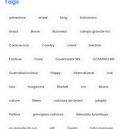
Tags
adventure
aneel
blog
bolsonaro
brasil
Brave
Business
campo grande ms
Coronavírus
Country
covid
Election
Fashion
Food
Governador MS
GOVERNO MS
GuerraNaUcrânia
Happy
International
Link
lula
magazine
Market
ms
Music
nature
News
notícias do brasil
people
Politics
principais notícias
Reinaldo Azambuja
rio grande do sul
sbt
Sports
tata marques