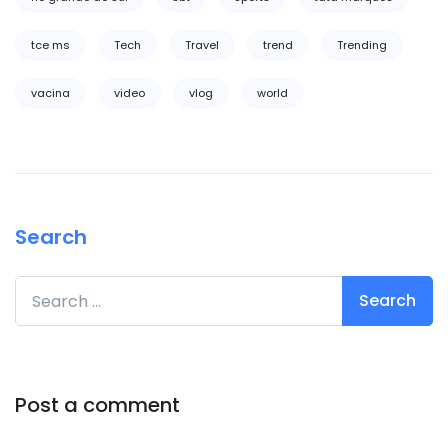
tce ms
Tech
Travel
trend
Trending
vacina
video
vlog
world
Search
Search for:
Post a comment