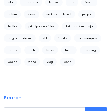
lula
magazine
Market
ms
Music
nature
News
notícias do brasil
people
Politics
principais notícias
Reinaldo Azambuja
rio grande do sul
sbt
Sports
tata marques
tce ms
Tech
Travel
trend
Trending
vacina
video
vlog
world
Search
Search for: