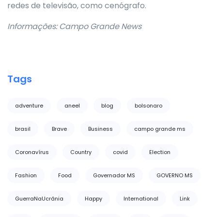
redes de televisão, como cenógrafo.
Informações: Campo Grande News
Tags
adventure
aneel
blog
bolsonaro
brasil
Brave
Business
campo grande ms
Coronavírus
Country
covid
Election
Fashion
Food
Governador MS
GOVERNO MS
GuerraNaUcrânia
Happy
International
Link