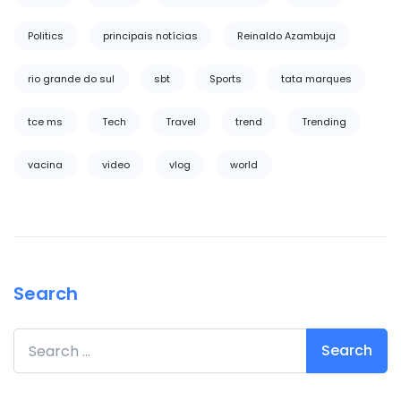
Politics
principais notícias
Reinaldo Azambuja
rio grande do sul
sbt
Sports
tata marques
tce ms
Tech
Travel
trend
Trending
vacina
video
vlog
world
Search
Search for: