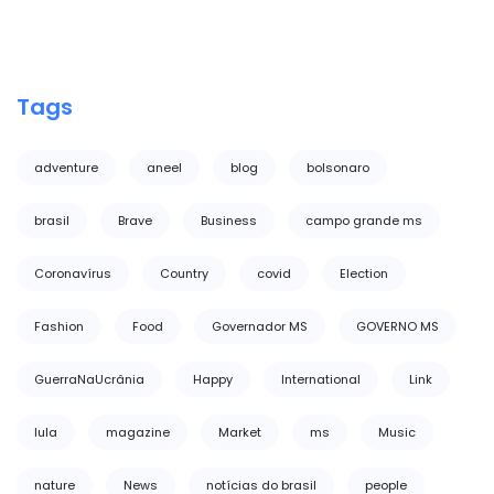
Tags
adventure
aneel
blog
bolsonaro
brasil
Brave
Business
campo grande ms
Coronavírus
Country
covid
Election
Fashion
Food
Governador MS
GOVERNO MS
GuerraNaUcrânia
Happy
International
Link
lula
magazine
Market
ms
Music
nature
News
notícias do brasil
people