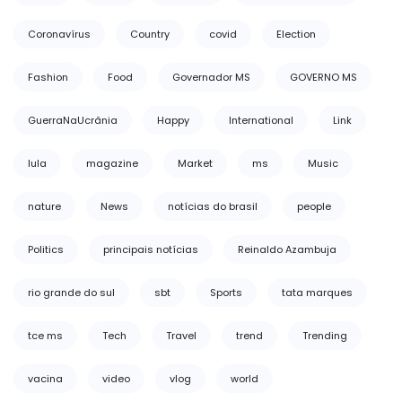
Coronavírus
Country
covid
Election
Fashion
Food
Governador MS
GOVERNO MS
GuerraNaUcrânia
Happy
International
Link
lula
magazine
Market
ms
Music
nature
News
notícias do brasil
people
Politics
principais notícias
Reinaldo Azambuja
rio grande do sul
sbt
Sports
tata marques
tce ms
Tech
Travel
trend
Trending
vacina
video
vlog
world