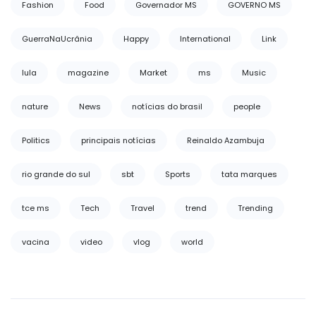
Fashion
Food
Governador MS
GOVERNO MS
GuerraNaUcrânia
Happy
International
Link
lula
magazine
Market
ms
Music
nature
News
notícias do brasil
people
Politics
principais notícias
Reinaldo Azambuja
rio grande do sul
sbt
Sports
tata marques
tce ms
Tech
Travel
trend
Trending
vacina
video
vlog
world