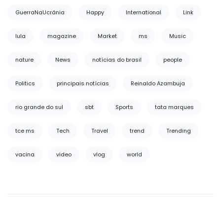
GuerraNaUcrânia
Happy
International
Link
lula
magazine
Market
ms
Music
nature
News
notícias do brasil
people
Politics
principais notícias
Reinaldo Azambuja
rio grande do sul
sbt
Sports
tata marques
tce ms
Tech
Travel
trend
Trending
vacina
video
vlog
world