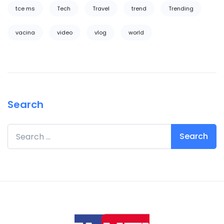
tce ms
Tech
Travel
trend
Trending
vacina
video
vlog
world
Search
Search for: