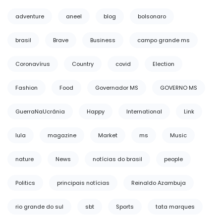
adventure
aneel
blog
bolsonaro
brasil
Brave
Business
campo grande ms
Coronavírus
Country
covid
Election
Fashion
Food
Governador MS
GOVERNO MS
GuerraNaUcrânia
Happy
International
Link
lula
magazine
Market
ms
Music
nature
News
notícias do brasil
people
Politics
principais notícias
Reinaldo Azambuja
rio grande do sul
sbt
Sports
tata marques