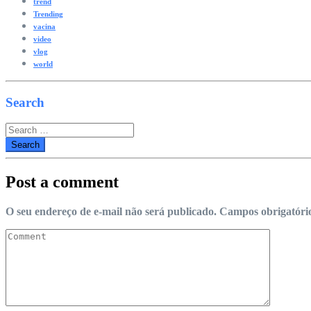
trend
Trending
vacina
video
vlog
world
Search
Search
for:
Post a comment
O seu endereço de e-mail não será publicado.
Campos obrigatóri