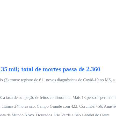
5 mil; total de mortes passa de 2.360
do (2) trouxe registro de 611 novos diagnósticos de Covid-19 no MS,
a taxa de ocupação de leitos continua alta. Mais 13 pessoas perderam a
s últimas 24 horas são: Campo Grande com 422; Corumbá +56; Anastáci
idades de Mundo Novo, Dourados, Rio Verde e São Gabriel do Oeste.