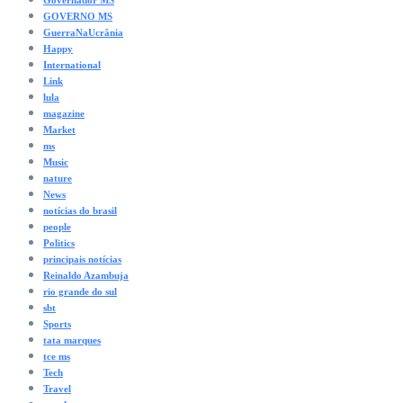
GOVERNO MS
GuerraNaUcrânia
Happy
International
Link
lula
magazine
Market
ms
Music
nature
News
notícias do brasil
people
Politics
principais notícias
Reinaldo Azambuja
rio grande do sul
sbt
Sports
tata marques
tce ms
Tech
Travel