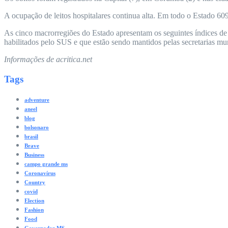
A ocupação de leitos hospitalares continua alta. Em todo o Estado 609
As cinco macrorregiões do Estado apresentam os seguintes índices d
habilitados pelo SUS e que estão sendo mantidos pelas secretarias 
Informações de acritica.net
Tags
adventure
aneel
blog
bolsonaro
brasil
Brave
Business
campo grande ms
Coronavírus
Country
covid
Election
Fashion
Food
Governador MS