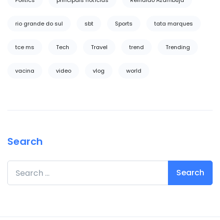
Politics
principais notícias
Reinaldo Azambuja
rio grande do sul
sbt
Sports
tata marques
tce ms
Tech
Travel
trend
Trending
vacina
video
vlog
world
Search
Search for: