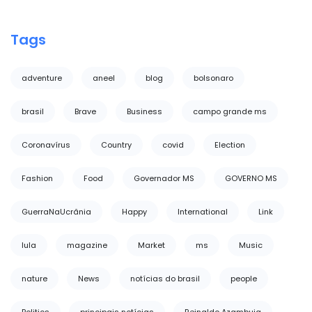
Tags
adventure
aneel
blog
bolsonaro
brasil
Brave
Business
campo grande ms
Coronavírus
Country
covid
Election
Fashion
Food
Governador MS
GOVERNO MS
GuerraNaUcrânia
Happy
International
Link
lula
magazine
Market
ms
Music
nature
News
notícias do brasil
people