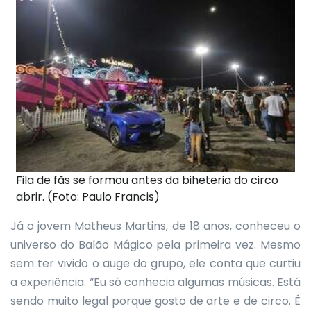
Fila de fãs se formou antes da biheteria do circo
abrir. (Foto: Paulo Francis)
Já o jovem Matheus Martins, de 18 anos, conheceu o
universo do Balão Mágico pela primeira vez. Mesmo
sem ter vivido o auge do grupo, ele conta que curtiu
a experiência. “Eu só conhecia algumas músicas. Está
sendo muito legal porque gosto de arte e de circo. É