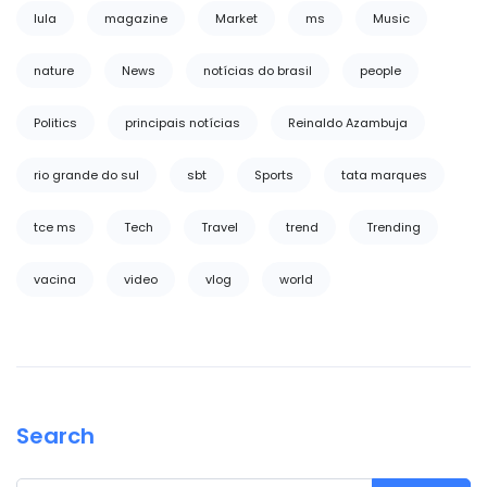
lula
magazine
Market
ms
Music
nature
News
notícias do brasil
people
Politics
principais notícias
Reinaldo Azambuja
rio grande do sul
sbt
Sports
tata marques
tce ms
Tech
Travel
trend
Trending
vacina
video
vlog
world
Search