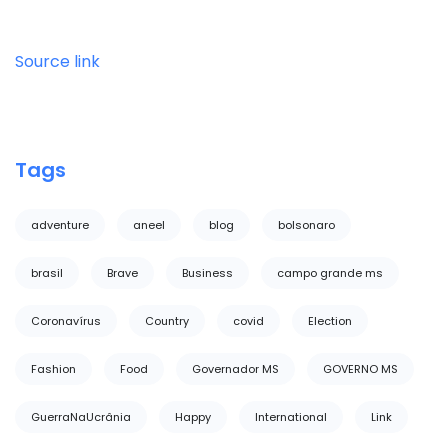
Source link
Tags
adventure
aneel
blog
bolsonaro
brasil
Brave
Business
campo grande ms
Coronavírus
Country
covid
Election
Fashion
Food
Governador MS
GOVERNO MS
GuerraNaUcrânia
Happy
International
Link