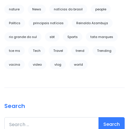
nature
News
notícias do brasil
people
Politics
principais notícias
Reinaldo Azambuja
rio grande do sul
sbt
Sports
tata marques
tce ms
Tech
Travel
trend
Trending
vacina
video
vlog
world
Search
Search for: