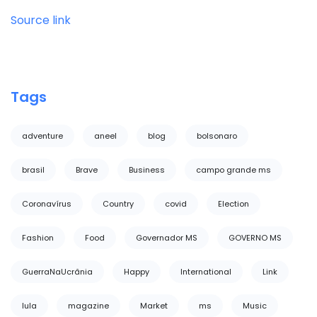
Source link
Tags
adventure
aneel
blog
bolsonaro
brasil
Brave
Business
campo grande ms
Coronavírus
Country
covid
Election
Fashion
Food
Governador MS
GOVERNO MS
GuerraNaUcrânia
Happy
International
Link
lula
magazine
Market
ms
Music