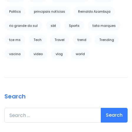
Politics
principais notícias
Reinaldo Azambuja
rio grande do sul
sbt
Sports
tata marques
tce ms
Tech
Travel
trend
Trending
vacina
video
vlog
world
Search
Search for: