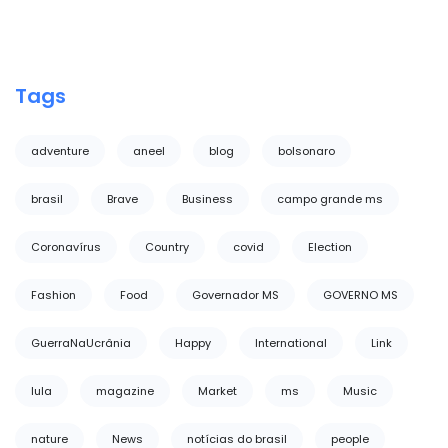
Tags
adventure
aneel
blog
bolsonaro
brasil
Brave
Business
campo grande ms
Coronavírus
Country
covid
Election
Fashion
Food
Governador MS
GOVERNO MS
GuerraNaUcrânia
Happy
International
Link
lula
magazine
Market
ms
Music
nature
News
notícias do brasil
people