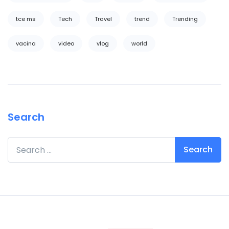
tce ms
Tech
Travel
trend
Trending
vacina
video
vlog
world
Search
Search for: