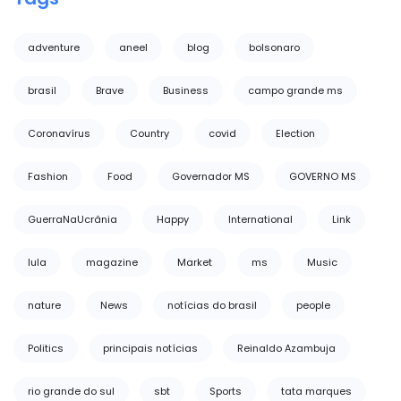
adventure
aneel
blog
bolsonaro
brasil
Brave
Business
campo grande ms
Coronavírus
Country
covid
Election
Fashion
Food
Governador MS
GOVERNO MS
GuerraNaUcrânia
Happy
International
Link
lula
magazine
Market
ms
Music
nature
News
notícias do brasil
people
Politics
principais notícias
Reinaldo Azambuja
rio grande do sul
sbt
Sports
tata marques