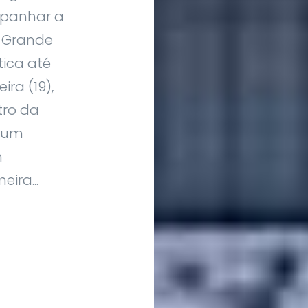
mpanhar a
o Grande
tica até
ra (19),
tro da
e um
m
ira...