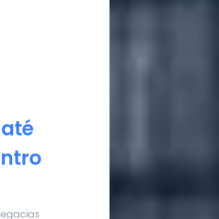
 até
entro
legacias