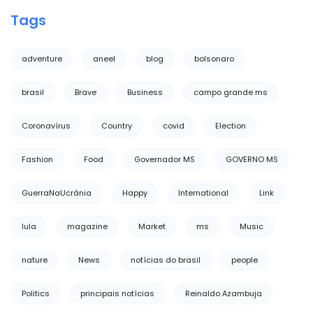
Tags
adventure
aneel
blog
bolsonaro
brasil
Brave
Business
campo grande ms
Coronavírus
Country
covid
Election
Fashion
Food
Governador MS
GOVERNO MS
GuerraNaUcrânia
Happy
International
Link
lula
magazine
Market
ms
Music
nature
News
notícias do brasil
people
Politics
principais notícias
Reinaldo Azambuja