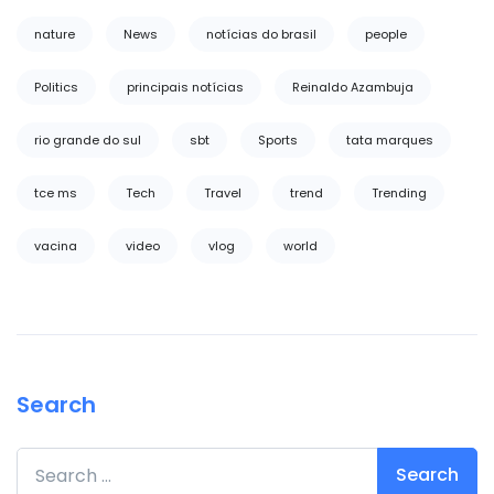
nature
News
notícias do brasil
people
Politics
principais notícias
Reinaldo Azambuja
rio grande do sul
sbt
Sports
tata marques
tce ms
Tech
Travel
trend
Trending
vacina
video
vlog
world
Search
Search for: