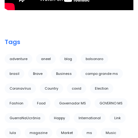
Tags
adventure
aneel
blog
bolsonaro
brasil
Brave
Business
campo grande ms
Coronavírus
Country
covid
Election
Fashion
Food
Governador MS
GOVERNO MS
GuerraNaUcrânia
Happy
International
Link
lula
magazine
Market
ms
Music