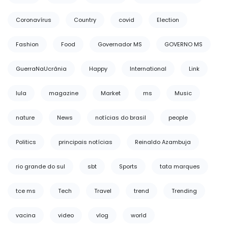
Coronavírus
Country
covid
Election
Fashion
Food
Governador MS
GOVERNO MS
GuerraNaUcrânia
Happy
International
Link
lula
magazine
Market
ms
Music
nature
News
notícias do brasil
people
Politics
principais notícias
Reinaldo Azambuja
rio grande do sul
sbt
Sports
tata marques
tce ms
Tech
Travel
trend
Trending
vacina
video
vlog
world