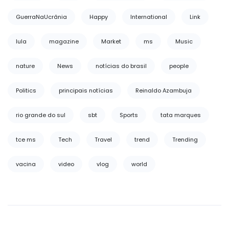
GuerraNaUcrânia
Happy
International
Link
lula
magazine
Market
ms
Music
nature
News
notícias do brasil
people
Politics
principais notícias
Reinaldo Azambuja
rio grande do sul
sbt
Sports
tata marques
tce ms
Tech
Travel
trend
Trending
vacina
video
vlog
world