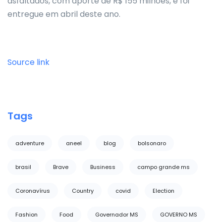
asfaltados, com aporte de R$ 155 milhões, e foi
entregue em abril deste ano.
Source link
Tags
adventure
aneel
blog
bolsonaro
brasil
Brave
Business
campo grande ms
Coronavírus
Country
covid
Election
Fashion
Food
Governador MS
GOVERNO MS