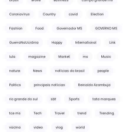
brasil
Brave
Business
campo grande ms
Coronavírus
Country
covid
Election
Fashion
Food
Governador MS
GOVERNO MS
GuerraNaUcrânia
Happy
International
Link
lula
magazine
Market
ms
Music
nature
News
notícias do brasil
people
Politics
principais notícias
Reinaldo Azambuja
rio grande do sul
sbt
Sports
tata marques
tce ms
Tech
Travel
trend
Trending
vacina
video
vlog
world