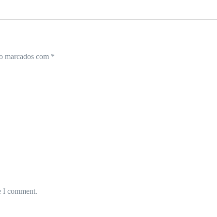
ão marcados com
*
e I comment.