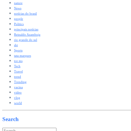
nature
News
notícias do brasil
people
Politics
principais notícias
Reinaldo Azambuja
rio grande do sul
sbt
Sports
tata marques
tce ms
Tech
Travel
trend
Trending
vacina
video
vlog
world
Search
Search