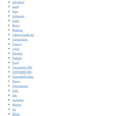
adventure
aneel
blog
bolsonaro
brasil
Brave
Business
campo grande ms
Coronavírus
Country
covid
Election
Fashion
Food
Governador MS
GOVERNO MS
GuerraNaUcrânia
Happy
International
Link
lula
magazine
Market
ms
Music