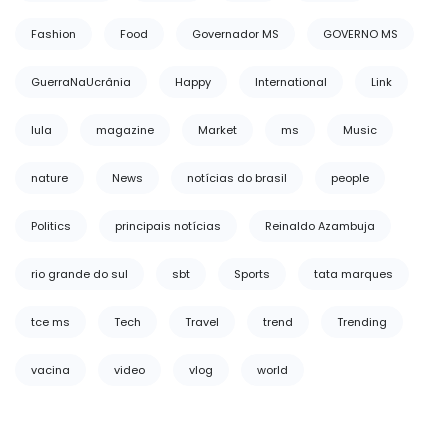
Fashion
Food
Governador MS
GOVERNO MS
GuerraNaUcrânia
Happy
International
Link
lula
magazine
Market
ms
Music
nature
News
notícias do brasil
people
Politics
principais notícias
Reinaldo Azambuja
rio grande do sul
sbt
Sports
tata marques
tce ms
Tech
Travel
trend
Trending
vacina
video
vlog
world