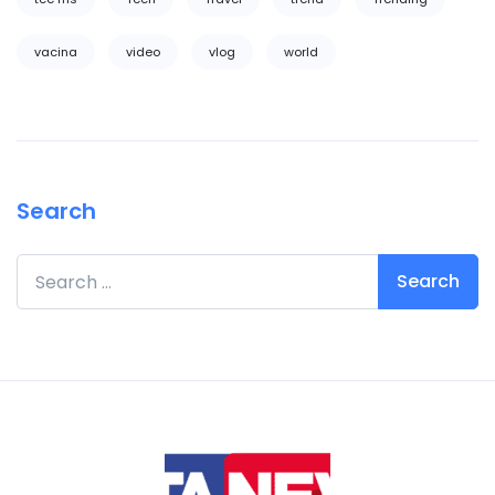
vacina
video
vlog
world
Search
Search for: