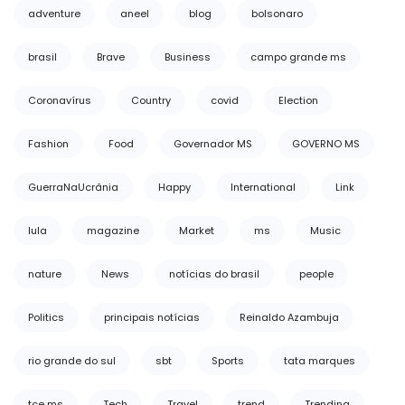
adventure
aneel
blog
bolsonaro
brasil
Brave
Business
campo grande ms
Coronavírus
Country
covid
Election
Fashion
Food
Governador MS
GOVERNO MS
GuerraNaUcrânia
Happy
International
Link
lula
magazine
Market
ms
Music
nature
News
notícias do brasil
people
Politics
principais notícias
Reinaldo Azambuja
rio grande do sul
sbt
Sports
tata marques
tce ms
Tech
Travel
trend
Trending