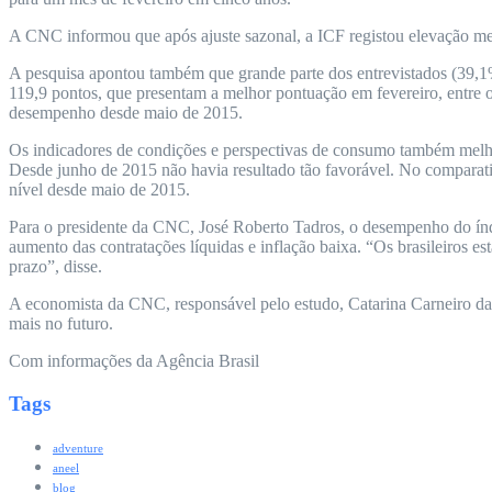
A CNC informou que após ajuste sazonal, a ICF registou elevação men
A pesquisa apontou também que grande parte dos entrevistados (39,1%
119,9 pontos, que presentam a melhor pontuação em fevereiro, entre o
desempenho desde maio de 2015.
Os indicadores de condições e perspectivas de consumo também melhor
Desde junho de 2015 não havia resultado tão favorável. No comparativ
nível desde maio de 2015.
Para o presidente da CNC, José Roberto Tadros, o desempenho do índ
aumento das contratações líquidas e inflação baixa. “Os brasileiros 
prazo”, disse.
A economista da CNC, responsável pelo estudo, Catarina Carneiro da S
mais no futuro.
Com informações da Agência Brasil
Tags
adventure
aneel
blog