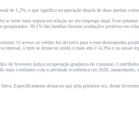
sal de 1,2%, o que significa recuperação depois de duas quedas conse
) se sente mais segura em relação ao seu emprego atual. Esse patamar 
s pesquisados. 38,1% das famílias fizeram avaliações positivas em relaç
aram. O acesso ao crédito foi decisivo para o esse desempenho positiv
o mensal, o item se destacou sendo o mais alto (+4,3%) e no anual reg
ice de fevereiro indica recuperação gradativa do consumo. Contribuír
estão mais confiantes com a atividade econômica em 2020, aumentando, 
ilva, Especificamente destacou que pela primeira vez, desde fevereiro 