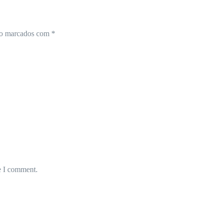
ão marcados com
*
e I comment.