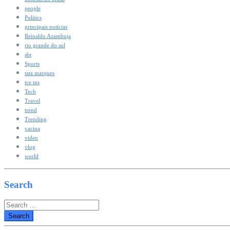
people
Politics
principais notícias
Reinaldo Azambuja
rio grande do sul
sbt
Sports
tata marques
tce ms
Tech
Travel
trend
Trending
vacina
video
vlog
world
Search
Search
for: