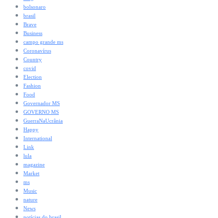
bolsonaro
brasil
Brave
Business
campo grande ms
Coronavírus
Country
covid
Election
Fashion
Food
Governador MS
GOVERNO MS
GuerraNaUcrânia
Happy
International
Link
lula
magazine
Market
ms
Music
nature
News
notícias do brasil