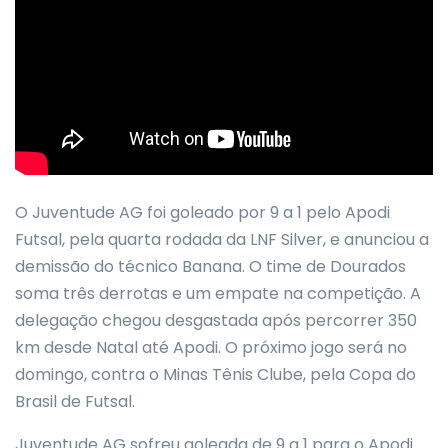
O Juventude AG foi goleado por 9 a 1 pelo Apodi
Futsal, pela quarta rodada da LNF Silver, e anunciou a
demissão do técnico Banana. O time de Dourados
soma três derrotas e um empate na competição. A
delegação chegou desgastada após percorrer 350
km desde Natal até Apodi. O próximo jogo será no
domingo, contra o Minas Tênis Clube, pela Copa do
Brasil de Futsal.
Juventude AG sofreu goleada de 9 a 1 para o Apodi