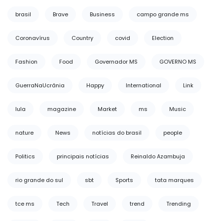
brasil
Brave
Business
campo grande ms
Coronavírus
Country
covid
Election
Fashion
Food
Governador MS
GOVERNO MS
GuerraNaUcrânia
Happy
International
Link
lula
magazine
Market
ms
Music
nature
News
notícias do brasil
people
Politics
principais notícias
Reinaldo Azambuja
rio grande do sul
sbt
Sports
tata marques
tce ms
Tech
Travel
trend
Trending