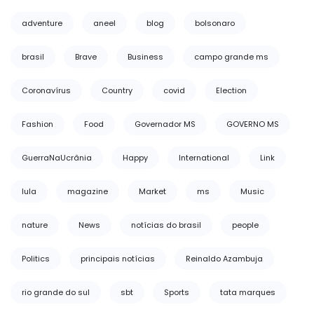
adventure
aneel
blog
bolsonaro
brasil
Brave
Business
campo grande ms
Coronavírus
Country
covid
Election
Fashion
Food
Governador MS
GOVERNO MS
GuerraNaUcrânia
Happy
International
Link
lula
magazine
Market
ms
Music
nature
News
notícias do brasil
people
Politics
principais notícias
Reinaldo Azambuja
rio grande do sul
sbt
Sports
tata marques