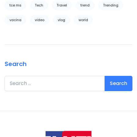
tce ms
Tech
Travel
trend
Trending
vacina
video
vlog
world
Search
Search for: