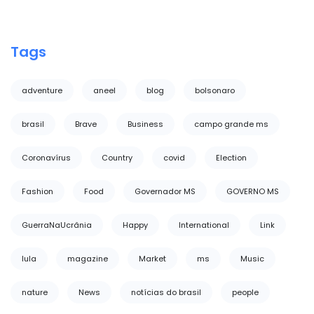
Tags
adventure
aneel
blog
bolsonaro
brasil
Brave
Business
campo grande ms
Coronavírus
Country
covid
Election
Fashion
Food
Governador MS
GOVERNO MS
GuerraNaUcrânia
Happy
International
Link
lula
magazine
Market
ms
Music
nature
News
notícias do brasil
people