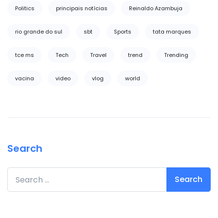
Politics
principais notícias
Reinaldo Azambuja
rio grande do sul
sbt
Sports
tata marques
tce ms
Tech
Travel
trend
Trending
vacina
video
vlog
world
Search
Search for: