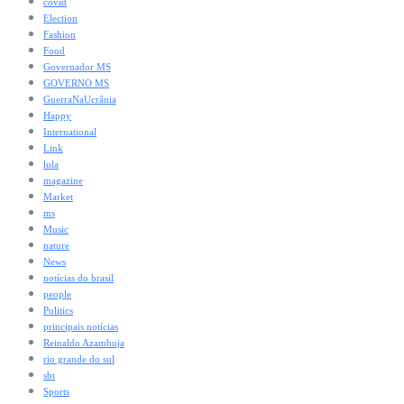
covid
Election
Fashion
Food
Governador MS
GOVERNO MS
GuerraNaUcrânia
Happy
International
Link
lula
magazine
Market
ms
Music
nature
News
notícias do brasil
people
Politics
principais notícias
Reinaldo Azambuja
rio grande do sul
sbt
Sports