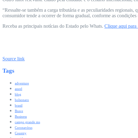
“Ressalte-se também a carga tributária e as peculiaridades regionais,
consumidor tende a ocorrer de forma gradual, conforme as condições 
Receba as principais notícias do Estado pelo Whats.
Clique aqui para
Source link
Tags
adventure
aneel
blog
bolsonaro
brasil
Brave
Business
campo grande ms
Coronavírus
Country