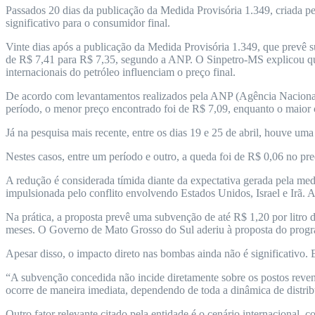
Passados 20 dias da publicação da Medida Provisória 1.349, criada pe
significativo para o consumidor final.
Vinte dias após a publicação da Medida Provisória 1.349, que prevê s
de R$ 7,41 para R$ 7,35, segundo a ANP. O Sinpetro-MS explicou que 
internacionais do petróleo influenciam o preço final.
De acordo com levantamentos realizados pela ANP (Agência Nacional d
período, o menor preço encontrado foi de R$ 7,09, enquanto o maior
Já na pesquisa mais recente, entre os dias 19 e 25 de abril, houve 
Nestes casos, entre um período e outro, a queda foi de R$ 0,06 no p
A redução é considerada tímida diante da expectativa gerada pela med
impulsionada pelo conflito envolvendo Estados Unidos, Israel e Irã. A 
Na prática, a proposta prevê uma subvenção de até R$ 1,20 por litro 
meses. O Governo de Mato Grosso do Sul aderiu à proposta do prog
Apesar disso, o impacto direto nas bombas ainda não é significativo
“A subvenção concedida não incide diretamente sobre os postos revend
ocorre de maneira imediata, dependendo de toda a dinâmica de distrib
Outro fator relevante citado pela entidade é o cenário internacional, c