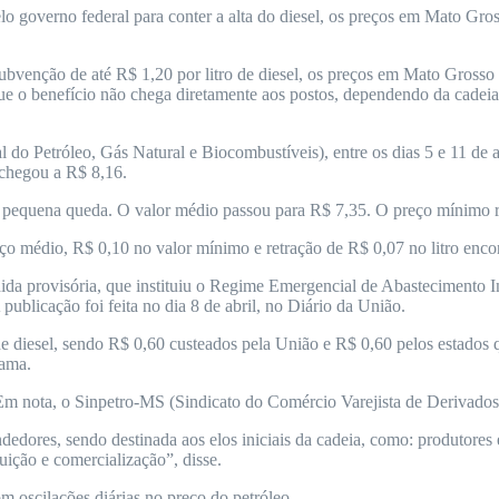
lo governo federal para conter a alta do diesel, os preços em Mato Gr
ubvenção de até R$ 1,20 por litro de diesel, os preços em Mato Grosso
o benefício não chega diretamente aos postos, dependendo da cadeia de
o Petróleo, Gás Natural e Biocombustíveis), entre os dias 5 e 11 de ab
 chegou a R$ 8,16.
uma pequena queda. O valor médio passou para R$ 7,35. O preço mínimo
reço médio, R$ 0,10 no valor mínimo e retração de R$ 0,07 no litro en
ida provisória, que instituiu o Regime Emergencial de Abastecimento I
publicação foi feita no dia 8 de abril, no Diário da União.
de diesel, sendo R$ 0,60 custeados pela União e R$ 0,60 pelos estados 
rama.
. Em nota, o Sinpetro-MS (Sindicato do Comércio Varejista de Derivado
edores, sendo destinada aos elos iniciais da cadeia, como: produtores
uição e comercialização”, disse.
om oscilações diárias no preço do petróleo.