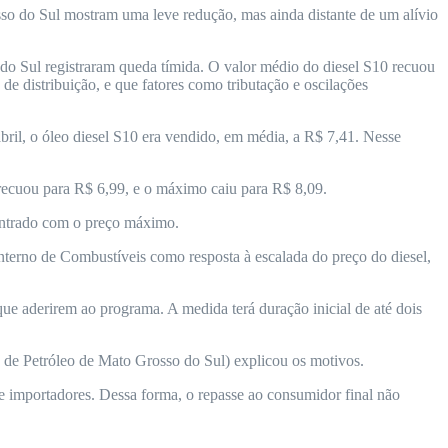
osso do Sul mostram uma leve redução, mas ainda distante de um alívio
 do Sul registraram queda tímida. O valor médio do diesel S10 recuou
 distribuição, e que fatores como tributação e oscilações
ril, o óleo diesel S10 era vendido, em média, a R$ 7,41. Nesse
 recuou para R$ 6,99, e o máximo caiu para R$ 8,09.
contrado com o preço máximo.
nterno de Combustíveis como resposta à escalada do preço do diesel,
que aderirem ao programa. A medida terá duração inicial de até dois
s de Petróleo de Mato Grosso do Sul) explicou os motivos.
 e importadores. Dessa forma, o repasse ao consumidor final não