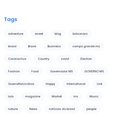
Tags
adventure
aneel
blog
bolsonaro
brasil
Brave
Business
campo grande ms
Coronavírus
Country
covid
Election
Fashion
Food
Governador MS
GOVERNO MS
GuerraNaUcrânia
Happy
International
Link
lula
magazine
Market
ms
Music
nature
News
notícias do brasil
people