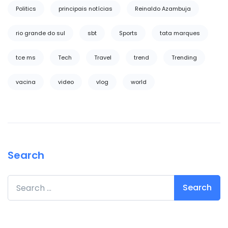
Politics
principais notícias
Reinaldo Azambuja
rio grande do sul
sbt
Sports
tata marques
tce ms
Tech
Travel
trend
Trending
vacina
video
vlog
world
Search
Search for: