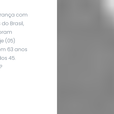
derança com
do Brasil,
foram
e (05)
om 63 anos
dos 45.
?