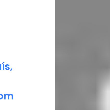
ís,
com